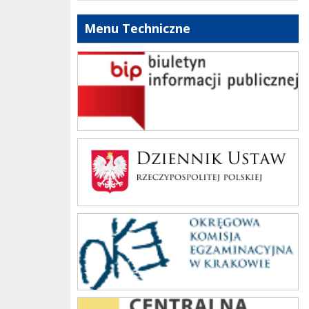
Menu Techniczne
bip szkoły
Dziennik Polski
oke_krakow
cke