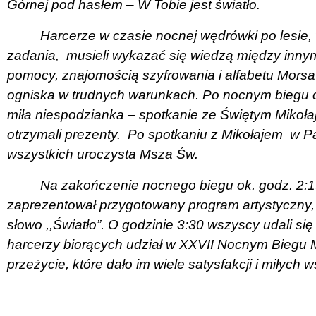
Górnej pod hasłem – W Tobie jest światło.
Harcerze w czasie nocnej wędrówki po lesie
zadania,
musieli wykazać się wiedzą między innym
pomocy, znajomością szyfrowania i alfabetu Morsa
ogniska w trudnych warunkach. Po nocnym biegu 
miła niespodzianka – spotkanie ze Świętym Mikoła
otrzymali prezenty.
Po spotkaniu z Mikołajem
w Pa
wszystkich uroczysta Msza Św.
Na zakończenie nocnego biegu ok. godz. 2:15
zaprezentował przygotowany program artystyczny
słowo ,,Światło”. O godzinie 3:30 wszyscy udali s
harcerzy biorących udział w XXVII Nocnym Biegu 
przeżycie, które dało im wiele satysfakcji i miłych