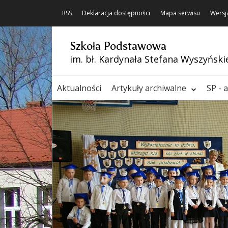
RSS
Deklaracja dostępności
Mapa serwisu
Wersj
Szkoła Podstawowa
im. bł. Kardynała Stefana Wyszyński
Aktualności
Artykuły archiwalne
SP - 