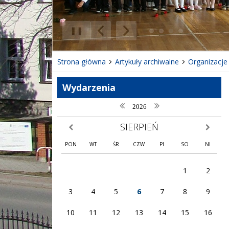
❚❚
Poprzedni Element
Następny Element
Strona główna
Artykuły archiwalne
Organizacje
Wydarzenia
poprzedni rok
następny rok
2026
SIERPIEŃ
poprzedni miesiąc
następny
PON
WT
ŚR
CZW
PI
SO
NI
1
2
3
4
5
6
7
8
9
10
11
12
13
14
15
16