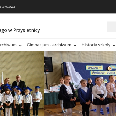
a tekstowa
Szukaj
ego w Przysietnicy
archiwum
Gimnazjum - archiwum
Historia szkoły