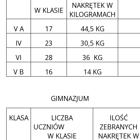
NAKRĘTEK W
W KLASIE
KILOGRAMACH
V A
17
44,5 KG
IV
23
30,5 KG
VI
28
36
KG
V B
16
14 KG
GIMNAZJUM
KLASA
LICZBA
ILOŚĆ
UCZNIÓW
ZEBRANYCH
W KLASIE
NAKRĘTEK W