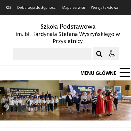
RSS
Deklaracja dostępności
Mapa serwisu
Wersja tekstowa
Szkoła Podstawowa
im. bł. Kardynała Stefana Wyszyńskiego w
Przysietnicy
Szukaj
MENU GŁÓWNE
❚❚
Poprzedni Element
Następny Element