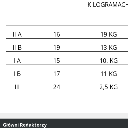
KILOGRAMAC
II A
16
19 KG
II B
19
13 KG
I A
15
10. KG
I B
17
11 KG
III
24
2,5 KG
Główni Redaktorzy