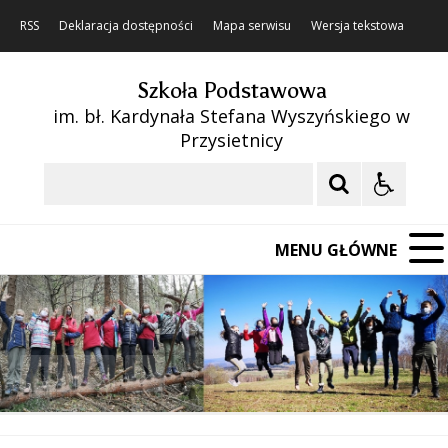
RSS
Deklaracja dostępności
Mapa serwisu
Wersja tekstowa
Szkoła Podstawowa
im. bł. Kardynała Stefana Wyszyńskiego w
Przysietnicy
Szukaj
MENU GŁÓWNE
❚❚
Poprzedni Element
Następny Element