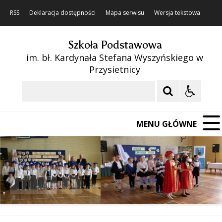
RSS
Deklaracja dostępności
Mapa serwisu
Wersja tekstowa
Szkoła Podstawowa
im. bł. Kardynała Stefana Wyszyńskiego w
Przysietnicy
Szukaj
MENU GŁÓWNE
❚❚
Poprzedni Element
Następny Element