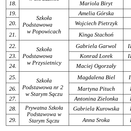
18.
Mariola Biryt
19.
Amelia Górska
Szkoła
20.
Wojciech Pietrzyk
Podstawowa
w Popowicach
21.
Kinga Stachoń
22.
Gabriela Garwol
I
Szkoła
23.
Podstawowa
Konrad Lorek
I
w Przysietnicy
24.
Maciej Ogorzały
25.
Magdalena Biel
I
Szkoła
Podstawowa nr 2
26.
Martyna Pituch
w Starym Sączu
27.
Antonina Zielonka
Prywatna Szkoła
28.
Gabriela Kurowska
Podstawowa
w
29.
Anna Sroka
Starym Sączu