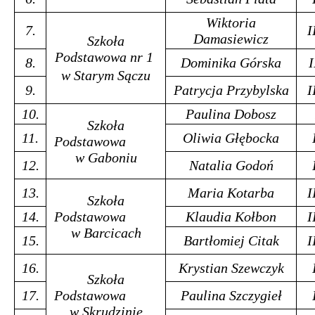
Wiktoria
7.
I
Damasiewicz
Szkoła
Podstawowa nr 1
8.
Dominika Górska
I
w Starym Sączu
9.
Patrycja Przybylska
I
10.
Paulina Dobosz
Szkoła
11.
Oliwia Głębocka
Podstawowa
w Gaboniu
12.
Natalia Godoń
13.
Maria Kotarba
I
Szkoła
14.
Podstawowa
Klaudia Kołbon
I
w Barcicach
15.
Bartłomiej Citak
I
16.
Krystian Szewczyk
Szkoła
17.
Podstawowa
Paulina Szczygieł
w Skrudzinie