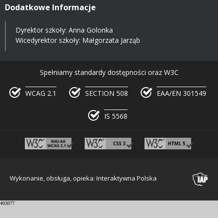
Dodatkowe Informacje
Dyrektor szkoły: Anna Golonka
Wicedyrektor szkoły: Małgorzata Jarząb
Spełniamy standardy dostępności oraz W3C
WCAG 2.1
SECTION 508
EAA/EN 301549
IS 5568
Wykonanie, obsługa, opieka: Interaktywna Polska
403077