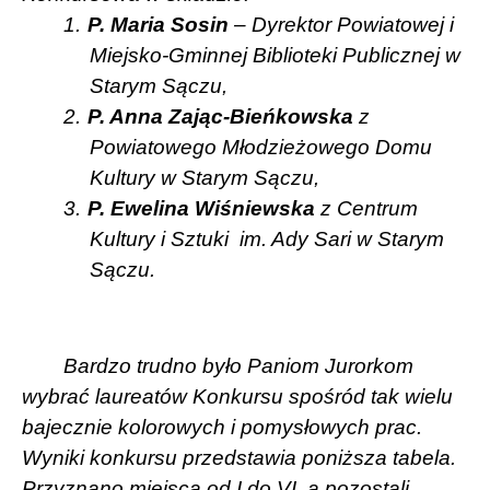
1.
P. Maria Sosin
– Dyrektor Powiatowej i
Miejsko-Gminnej Biblioteki Publicznej w
Starym Sączu,
2.
P. Anna Zając-Bieńkowska
z
Powiatowego Młodzieżowego Domu
Kultury w Starym Sączu,
3.
P. Ewelina Wiśniewska
z
Centrum
Kultury i Sztuki
im. Ady Sari w Starym
Sączu.
Bardzo trudno było Paniom Jurorkom
wybrać laureatów Konkursu spośród tak wielu
bajecznie kolorowych i pomysłowych prac.
Wyniki konkursu przedstawia poniższa tabela.
Przyznano miejsca od I do VI, a pozostali