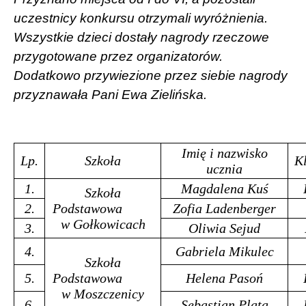
uczestnicy konkursu otrzymali wyróżnienia.
Wszystkie dzieci dostały nagrody rzeczowe
przygotowane przez organizatorów.
Dodatkowo przywiezione przez siebie nagrody
przyznawała Pani Ewa Zielińska.
Imię i nazwisko
Lp.
Szkoła
K
ucznia
1.
Magdalena Kuś
Szkoła
2.
Podstawowa
Zofia Ladenberger
w Gołkowicach
3.
Oliwia Sejud
4.
Gabriela Mikulec
Szkoła
5.
Podstawowa
Helena Pasoń
w Moszczenicy
6.
Sebastian Plata