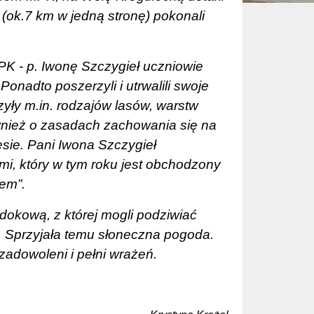
 (ok.7 km w jedną stronę) pokonali
K - p. Iwonę Szczygieł uczniowie
 Ponadto poszerzyli i utrwalili swoje
yły m.in. rodzajów lasów, warstw
wnież o zasadach zachowania się na
esie. Pani Iwona Szczygieł
, który w tym roku jest obchodzony
em”.
idokową, z której mogli podziwiać
ia. Sprzyjała temu słoneczna pogoda.
zadowoleni i pełni wrażeń.