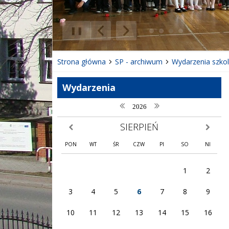
❚❚
Poprzedni Element
Następny Element
Strona główna
SP - archiwum
Wydarzenia szko
Wydarzenia
poprzedni rok
następny rok
2026
SIERPIEŃ
poprzedni miesiąc
następny
PON
WT
ŚR
CZW
PI
SO
NI
1
2
3
4
5
6
7
8
9
10
11
12
13
14
15
16