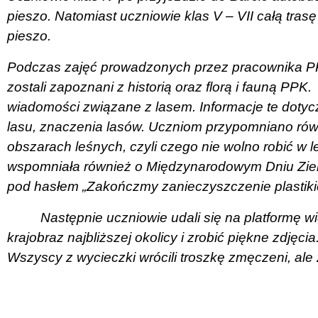
pieszo. Natomiast uczniowie klas V – VII całą trasę
pieszo.
Podczas zajęć prowadzonych przez pracownika PP
zostali zapoznani z historią oraz florą i fauną PPK.
wiadomości związane z lasem. Informacje te dotycz
lasu, znaczenia lasów. Uczniom przypomniano ró
obszarach leśnych, czyli czego nie wolno robić w l
wspomniała również o Międzynarodowym Dniu Ziemi
pod hasłem „Zakończmy zanieczyszczenie plastiki
Następnie uczniowie udali się na platformę w
krajobraz najbliższej okolicy i zrobić piękne zdjęc
Wszyscy z wycieczki wrócili troszkę zmęczeni, ale 