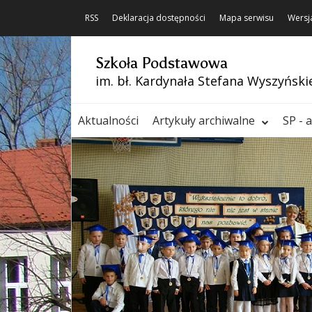
RSS
Deklaracja dostępności
Mapa serwisu
Wersj
Szkoła Podstawowa
im. bł. Kardynała Stefana Wyszyński
Aktualności
Artykuły archiwalne
SP - 