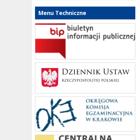
Menu Techniczne
bip szkoły
Dziennik Polski
oke_krakow
cke