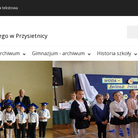
a tekstowa
Szukaj
ego w Przysietnicy
archiwum
Gimnazjum - archiwum
Historia szkoły