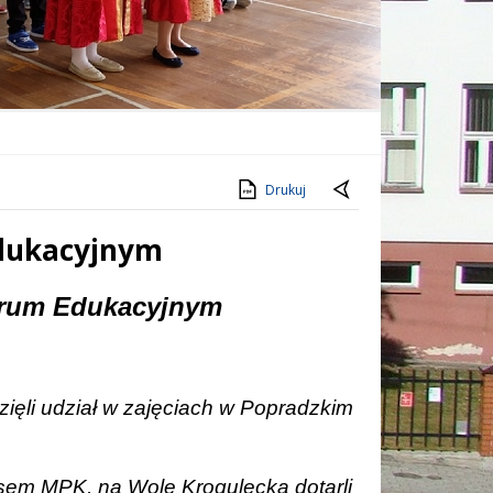
Drukuj
Edukacyjnym
trum Edukacyjnym
zięli udział w zajęciach w Popradzkim
usem MPK, na Wolę Krogulecką dotarli