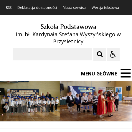
RSS
Deklaracja dostępności
Mapa serwisu
Wersja tekstowa
Szkoła Podstawowa
im. bł. Kardynała Stefana Wyszyńskiego w
Przysietnicy
Szukaj
MENU GŁÓWNE
❚❚
Poprzedni Element
Następny Element