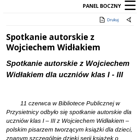
PANEL BOCZNY
Drukuj
Spotkanie autorskie z
Wojciechem Widłakiem
Treść
Spotkanie autorskie z Wojciechem
Widłakiem dla uczniów klas I - III
11 czerwca w Bibliotece Publicznej w
Przysietnicy odbyło się spotkanie autorskie dla
uczniów klas I – III z Wojciechem Widłakiem –
polskim pisarzem tworzącym książki dla dzieci,
znanym szczególnie dzięki serii książek o