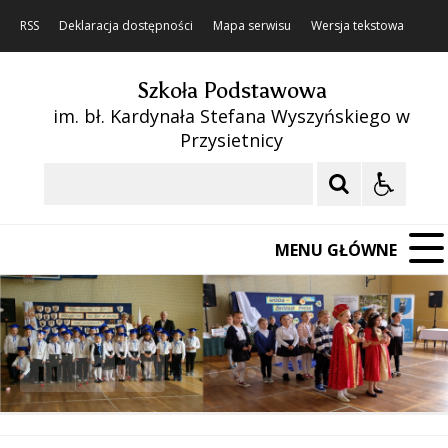
RSS
Deklaracja dostępności
Mapa serwisu
Wersja tekstowa
Szkoła Podstawowa
im. bł. Kardynała Stefana Wyszyńskiego w
Przysietnicy
Szukaj
MENU GŁÓWNE
❚❚
Poprzedni Element
Następny Element