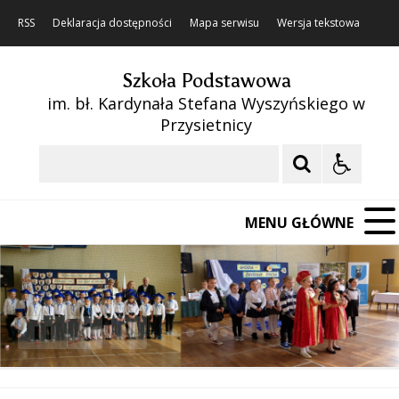
RSS
Deklaracja dostępności
Mapa serwisu
Wersja tekstowa
Szkoła Podstawowa
im. bł. Kardynała Stefana Wyszyńskiego w
Przysietnicy
Szukaj
MENU GŁÓWNE
❚❚
Poprzedni Element
Następny Element