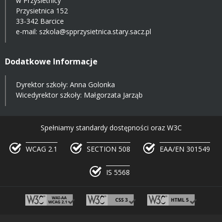
w Przysietnicy
Przysietnica 152
33-342 Barcice
e-mail:
szkola@spprzysietnica.stary.sacz.pl
Dodatkowe Informacje
Dyrektor szkoły: Anna Golonka
Wicedyrektor szkoły: Małgorzata Jarząb
Spełniamy standardy dostępności oraz W3C
WCAG 2.1
SECTION 508
EAA/EN 301549
IS 5568