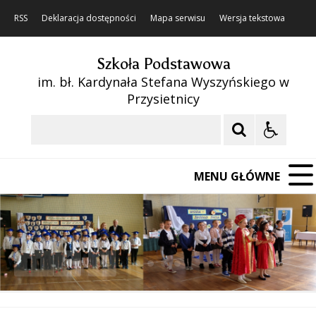
RSS
Deklaracja dostępności
Mapa serwisu
Wersja tekstowa
Szkoła Podstawowa
im. bł. Kardynała Stefana Wyszyńskiego w
Przysietnicy
Szukaj
MENU GŁÓWNE
❚❚
Poprzedni Element
Następny Element