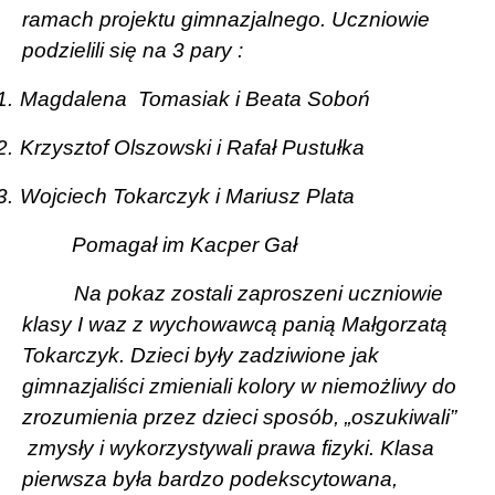
ramach projektu gimnazjalnego. Uczniowie
podzielili się na 3 pary :
1.
Magdalena
Tomasiak i Beata Soboń
2.
Krzysztof Olszowski i Rafał Pustułka
3.
Wojciech Tokarczyk i Mariusz Plata
Pomagał im Kacper Gał
Na pokaz zostali zaproszeni uczniowie
klasy I waz z wychowawcą panią Małgorzatą
Tokarczyk. Dzieci były zadziwione jak
gimnazjaliści zmieniali kolory w niemożliwy do
zrozumienia przez dzieci sposób, „oszukiwali”
zmysły i wykorzystywali prawa fizyki. Klasa
pierwsza była bardzo podekscytowana,