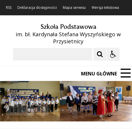
RSS
Deklaracja dostępności
Mapa serwisu
Wersja tekstowa
Szkoła Podstawowa
im. bł. Kardynała Stefana Wyszyńskiego w
Przysietnicy
Szukaj
MENU GŁÓWNE
❚❚
Poprzedni Element
Następny Element