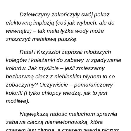
Dziewczyny zakończyły swój pokaz
efektowną implozją (coś jak wybuch, ale do
wewnątrz) – tak mała łyżka wody może
zniszczyć metalową puszkę.
Rafał i Krzysztof zaprosili młodszych
kolegów i koleżanki do zabawy w zgadywanie
kolorów. Jak myślicie – jeśli zmieszamy
bezbarwną ciecz z niebieskim płynem to co
zobaczymy? Oczywiście – pomarańczowy
kolor!!! (I tylko chłopcy wiedzą, jak to jest
możliwe).
Największą radość maluchom sprawiła
zabawa cieczą nienewtonowską, która
czasem jest płynna, a czasem twarda niczym