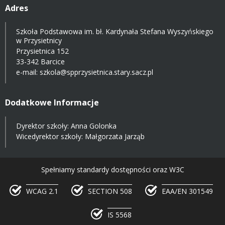
Adres
Szkoła Podstawowa im. bł. Kardynała Stefana Wyszyńskiego
w Przysietnicy
Przysietnica 152
33-342 Barcice
e-mail:
szkola@spprzysietnica.stary.sacz.pl
Dodatkowe Informacje
Dyrektor szkoły: Anna Golonka
Wicedyrektor szkoły: Małgorzata Jarząb
Spełniamy standardy dostępności oraz W3C
WCAG 2.1
SECTION 508
EAA/EN 301549
IS 5568