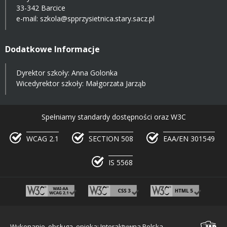
33-342 Barcice
e-mail:
szkola@spprzysietnica.stary.sacz.pl
Dodatkowe Informacje
Dyrektor szkoły: Anna Golonka
Wicedyrektor szkoły: Małgorzata Jarząb
Spełniamy standardy dostępności oraz W3C
WCAG 2.1
SECTION 508
EAA/EN 301549
IS 5568
Wykonanie, obsługa, opieka: Interaktywna Polska