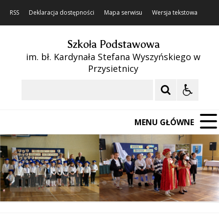
RSS
Deklaracja dostępności
Mapa serwisu
Wersja tekstowa
Szkoła Podstawowa
im. bł. Kardynała Stefana Wyszyńskiego w
Przysietnicy
Szukaj
MENU GŁÓWNE
❚❚
Poprzedni Element
Następny Element