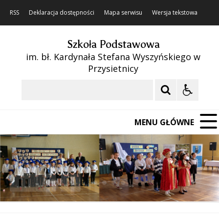
RSS
Deklaracja dostępności
Mapa serwisu
Wersja tekstowa
Szkoła Podstawowa
im. bł. Kardynała Stefana Wyszyńskiego w
Przysietnicy
Szukaj
MENU GŁÓWNE
❚❚
Poprzedni Element
Następny Element