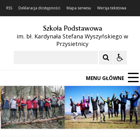
RSS
Deklaracja dostępności
Mapa serwisu
Wersja tekstowa
Szkoła Podstawowa
im. bł. Kardynała Stefana Wyszyńskiego w
Przysietnicy
Szukaj
MENU GŁÓWNE
❚❚
Poprzedni Element
Następny Element