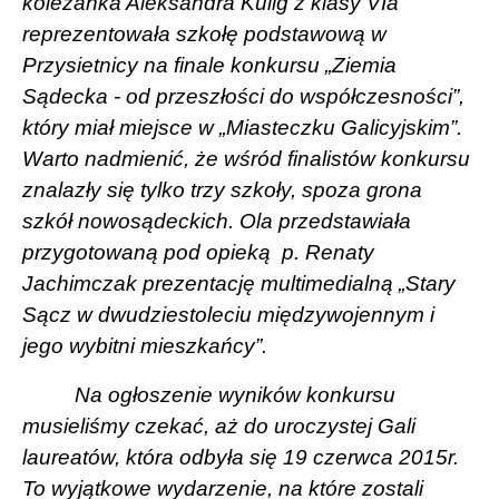
koleżanka Aleksandra Kulig z klasy VIa
reprezentowała szkołę podstawową w
Przysietnicy na finale konkursu „Ziemia
Sądecka - od przeszłości do współczesności”,
który miał miejsce w „Miasteczku Galicyjskim”.
Warto nadmienić, że wśród finalistów konkursu
znalazły się tylko trzy szkoły, spoza grona
szkół nowosądeckich. Ola przedstawiała
przygotowaną pod opieką
p. Renaty
Jachimczak prezentację multimedialną „Stary
Sącz w dwudziestoleciu międzywojennym i
jego wybitni mieszkańcy”.
Na ogłoszenie wyników konkursu
musieliśmy czekać, aż do uroczystej Gali
laureatów, która odbyła się 19 czerwca 2015r.
To wyjątkowe wydarzenie, na które zostali