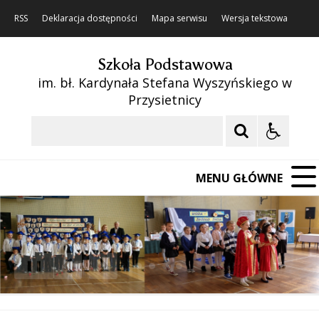
RSS
Deklaracja dostępności
Mapa serwisu
Wersja tekstowa
Szkoła Podstawowa
im. bł. Kardynała Stefana Wyszyńskiego w
Przysietnicy
Szukaj
MENU GŁÓWNE
❚❚
Poprzedni Element
Następny Element