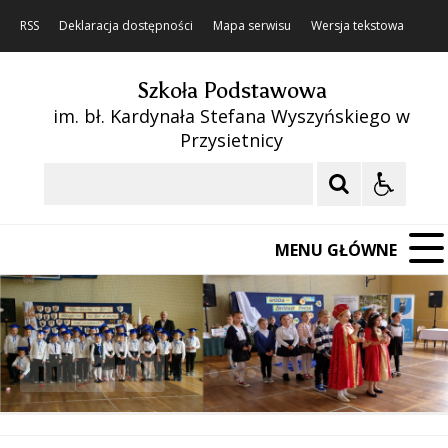
RSS
Deklaracja dostępności
Mapa serwisu
Wersja tekstowa
Szkoła Podstawowa
im. bł. Kardynała Stefana Wyszyńskiego w
Przysietnicy
Szukaj
MENU GŁÓWNE
❚❚
Poprzedni Element
Następny Element