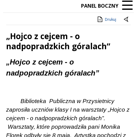
PANEL BOCZNY
Drukuj
„Hojco z cejcem - o
nadpopradzkich góralach”
Treść
„Hojco z cejcem - o
nadpopradzkich góralach”
Biblioteka
Publiczna w Przysietnicy
zaprosiła uczniów klasy I na warsztaty „Hojco z
cejcem - o nadpopradzkich góralach”.
Warsztaty, które poprowadziła pani Monika
Florek odbyły się 8 maja.
Artystka pochodzi z