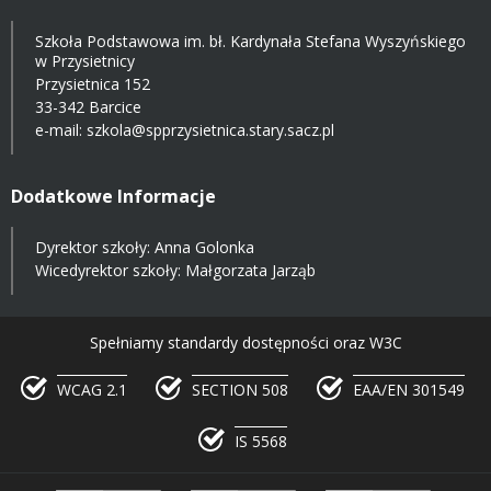
Szkoła Podstawowa im. bł. Kardynała Stefana Wyszyńskiego
w Przysietnicy
Przysietnica 152
33-342 Barcice
e-mail:
szkola@spprzysietnica.stary.sacz.pl
Dodatkowe Informacje
Dyrektor szkoły: Anna Golonka
Wicedyrektor szkoły: Małgorzata Jarząb
Spełniamy standardy dostępności oraz W3C
WCAG 2.1
SECTION 508
EAA/EN 301549
IS 5568