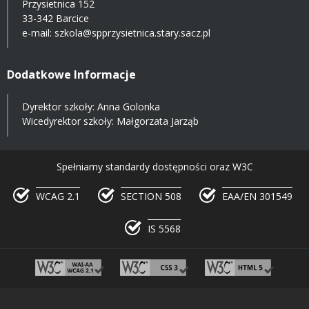
Przysietnica 152
33-342 Barcice
e-mail:
szkola@spprzysietnica.stary.sacz.pl
Dodatkowe Informacje
Dyrektor szkoły: Anna Golonka
Wicedyrektor szkoły: Małgorzata Jarząb
Spełniamy standardy dostępności oraz W3C
WCAG 2.1
SECTION 508
EAA/EN 301549
IS 5568