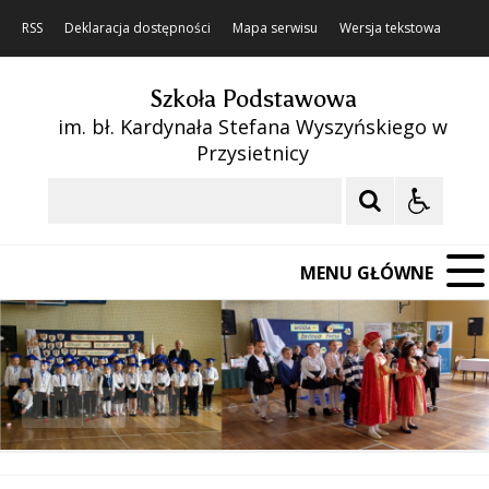
RSS
Deklaracja dostępności
Mapa serwisu
Wersja tekstowa
Szkoła Podstawowa
im. bł. Kardynała Stefana Wyszyńskiego w
Przysietnicy
Szukaj
MENU GŁÓWNE
❚❚
Poprzedni Element
Następny Element