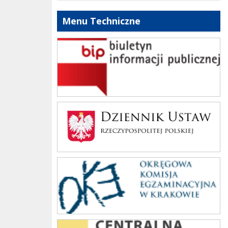
Menu Techniczne
bip szkoły
Dziennik Polski
oke_krakow
cke