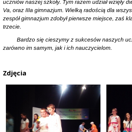
uczniów naszej szkoły.
Tym razem udział wzięły dw
Va, oraz IIIa gimnazjum. Wielką radością dla wszys
zespół gimnazjum zdobył pierwsze miejsce, zaś kl
trzecie.
Bardzo się cieszymy z sukcesów naszych ucz
zarówno im samym, jak i ich nauczycielom.
Zdjęcia