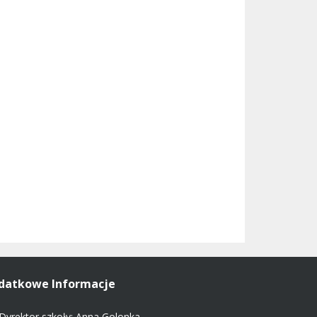
datkowe Informacje
Dyrektor szkoły: Anna Golonka