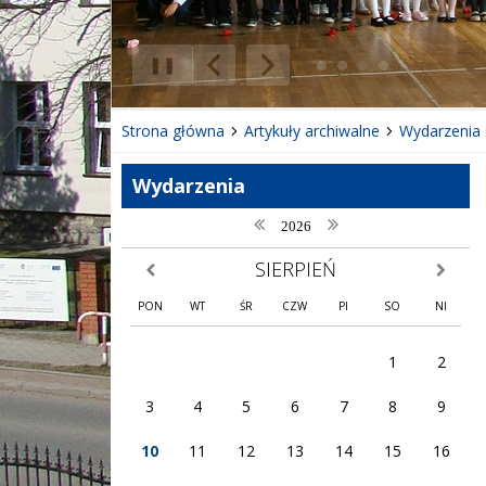
❚❚
Poprzedni Element
Następny Element
Strona główna
Artykuły archiwalne
Wydarzenia 
Wydarzenia
poprzedni rok
następny rok
2026
SIERPIEŃ
poprzedni miesiąc
następny
PON
WT
ŚR
CZW
PI
SO
NI
1
2
3
4
5
6
7
8
9
10
11
12
13
14
15
16