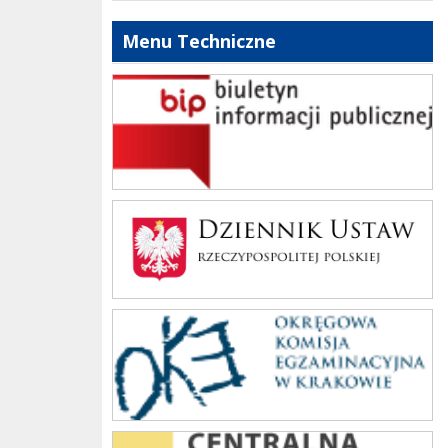
Menu Techniczne
bip szkoły
Dziennik Polski
oke_krakow
cke