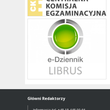
Librus szkoła
Główni Redaktorzy
Informacja: tel.
+48 18 448 00 66