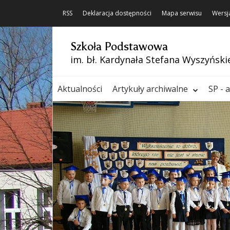
RSS
Deklaracja dostępności
Mapa serwisu
Wersj
Szkoła Podstawowa
im. bł. Kardynała Stefana Wyszyński
Aktualności
Artykuły archiwalne
SP - 