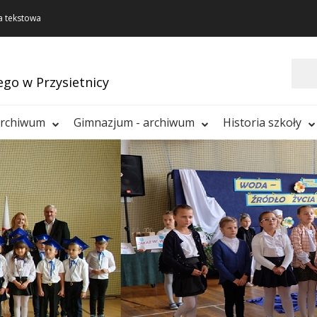
a tekstowa
Szukaj
ego w Przysietnicy
archiwum
Gimnazjum - archiwum
Historia szkoły