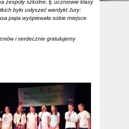
a zespoły szkolne, tj. uczniowie klasy
tkich było usłyszeć werdykt Jury:
asa piąta wyśpiewała sobie miejsce
niów i serdecznie gratulujemy