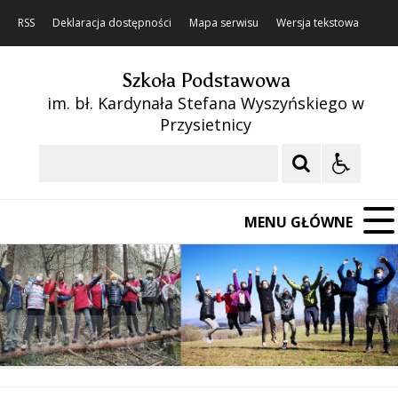
RSS
Deklaracja dostępności
Mapa serwisu
Wersja tekstowa
Szkoła Podstawowa
im. bł. Kardynała Stefana Wyszyńskiego w
Przysietnicy
Szukaj
MENU GŁÓWNE
❚❚
Poprzedni Element
Następny Element