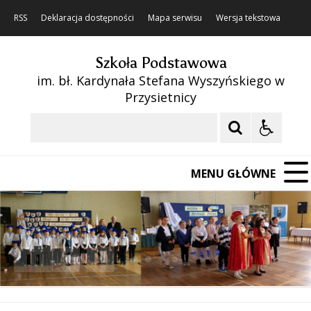
RSS
Deklaracja dostępności
Mapa serwisu
Wersja tekstowa
Szkoła Podstawowa
im. bł. Kardynała Stefana Wyszyńskiego w
Przysietnicy
Szukaj
MENU GŁÓWNE
❚❚
Poprzedni Element
Następny Element