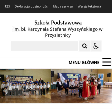
RSS
Deklaracja dostępności
Mapa serwisu
Wersja tekstowa
Szkoła Podstawowa
im. bł. Kardynała Stefana Wyszyńskiego w
Przysietnicy
Szukaj
MENU GŁÓWNE
❚❚
Poprzedni Element
Następny Element