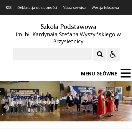
RSS
Deklaracja dostępności
Mapa serwisu
Wersja tekstowa
Szkoła Podstawowa
im. bł. Kardynała Stefana Wyszyńskiego w
Przysietnicy
Szukaj
MENU GŁÓWNE
❚❚
Poprzedni Element
Następny Element