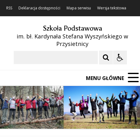
RSS
Deklaracja dostępności
Mapa serwisu
Wersja tekstowa
Szkoła Podstawowa
im. bł. Kardynała Stefana Wyszyńskiego w
Przysietnicy
Szukaj
MENU GŁÓWNE
❚❚
Poprzedni Element
Następny Element