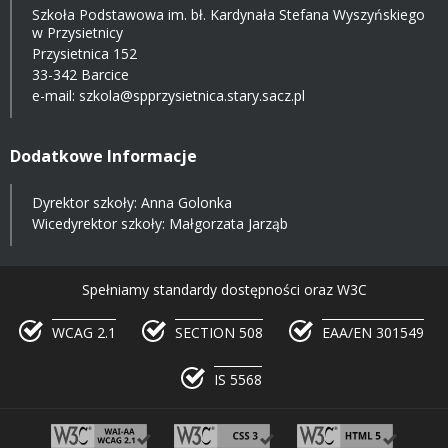
Szkoła Podstawowa im. bł. Kardynała Stefana Wyszyńskiego
w Przysietnicy
Przysietnica 152
33-342 Barcice
e-mail:
szkola@spprzysietnica.stary.sacz.pl
Dodatkowe Informacje
Dyrektor szkoły: Anna Golonka
Wicedyrektor szkoły: Małgorzata Jarząb
Spełniamy standardy dostępności oraz W3C
WCAG 2.1
SECTION 508
EAA/EN 301549
IS 5568