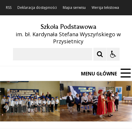
RSS
Deklaracja dostępności
Mapa serwisu
Wersja tekstowa
Szkoła Podstawowa
im. bł. Kardynała Stefana Wyszyńskiego w
Przysietnicy
Szukaj
MENU GŁÓWNE
❚❚
Poprzedni Element
Następny Element