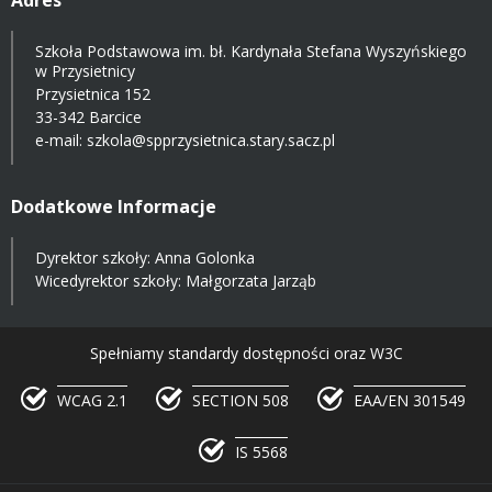
Szkoła Podstawowa im. bł. Kardynała Stefana Wyszyńskiego
w Przysietnicy
Przysietnica 152
33-342 Barcice
e-mail:
szkola@spprzysietnica.stary.sacz.pl
Dodatkowe Informacje
Dyrektor szkoły: Anna Golonka
Wicedyrektor szkoły: Małgorzata Jarząb
Spełniamy standardy dostępności oraz W3C
WCAG 2.1
SECTION 508
EAA/EN 301549
IS 5568