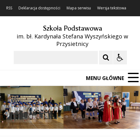
RSS
Deklaracja dostępności
Mapa serwisu
Wersja tekstowa
Szkoła Podstawowa
im. bł. Kardynała Stefana Wyszyńskiego w
Przysietnicy
Szukaj
MENU GŁÓWNE
❚❚
Poprzedni Element
Następny Element