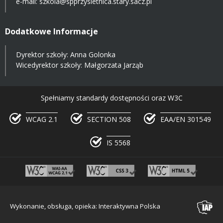
e-mail:
szkola@spprzysietnica.stary.sacz.pl
Dodatkowe Informacje
Dyrektor szkoły: Anna Golonka
Wicedyrektor szkoły: Małgorzata Jarząb
Spełniamy standardy dostępności oraz W3C
WCAG 2.1
SECTION 508
EAA/EN 301549
IS 5568
Wykonanie, obsługa, opieka: Interaktywna Polska