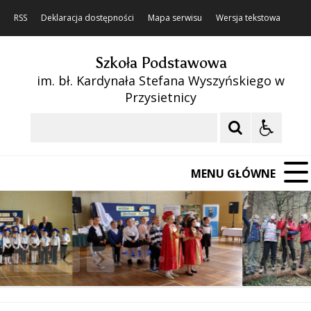
RSS
Deklaracja dostępności
Mapa serwisu
Wersja tekstowa
Szkoła Podstawowa
im. bł. Kardynała Stefana Wyszyńskiego w
Przysietnicy
Szukaj
MENU GŁÓWNE
❚❚
Poprzedni Element
Następny Element