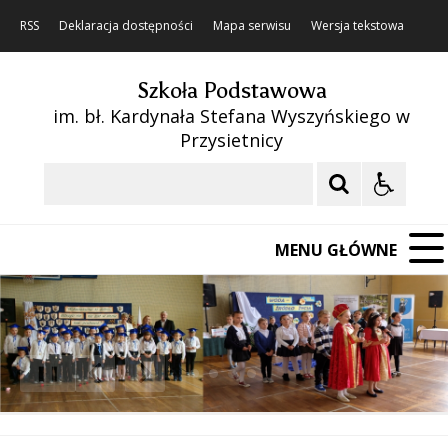
RSS
Deklaracja dostępności
Mapa serwisu
Wersja tekstowa
Szkoła Podstawowa
im. bł. Kardynała Stefana Wyszyńskiego w
Przysietnicy
Szukaj
MENU GŁÓWNE
❚❚
Poprzedni Element
Następny Element