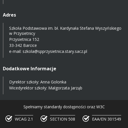
Adres
Szkoła Podstawowa im. bł. Kardynała Stefana Wyszyńskiego
w Przysietnicy
Przysietnica 152
33-342 Barcice
e-mail:
szkola@spprzysietnica.stary.sacz.pl
Dodatkowe Informacje
Dyrektor szkoły: Anna Golonka
Wicedyrektor szkoły: Małgorzata Jarząb
Spełniamy standardy dostępności oraz W3C
WCAG 2.1
SECTION 508
EAA/EN 301549