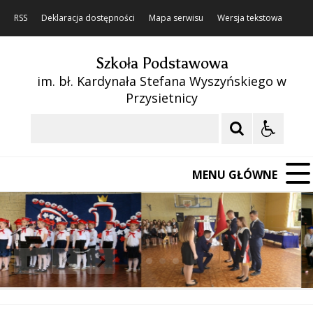
RSS
Deklaracja dostępności
Mapa serwisu
Wersja tekstowa
Szkoła Podstawowa
im. bł. Kardynała Stefana Wyszyńskiego w
Przysietnicy
Szukaj
MENU GŁÓWNE
❚❚
Poprzedni Element
Następny Element