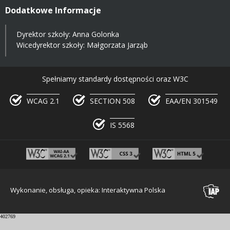
Dodatkowe Informacje
Dyrektor szkoły: Anna Golonka
Wicedyrektor szkoły: Małgorzata Jarząb
Spełniamy standardy dostępności oraz W3C
WCAG 2.1
SECTION 508
EAA/EN 301549
IS 5568
Wykonanie, obsługa, opieka: Interaktywna Polska
402769