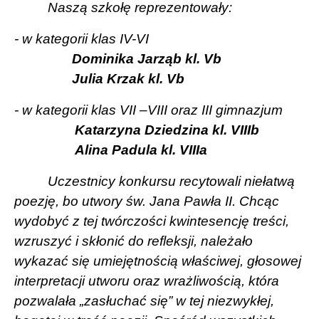
Naszą szkołę reprezentowały:
- w kategorii klas IV-VI
Dominika Jarząb kl. Vb
Julia Krzak kl. Vb
- w kategorii klas VII –VIII oraz III gimnazjum
Katarzyna Dziedzina kl. VIIIb
Alina Padula kl. VIIIa
Uczestnicy konkursu recytowali niełatwą
poezję, bo utwory św. Jana Pawła II. Chcąc
wydobyć z tej twórczości kwintesencję treści,
wzruszyć i skłonić do refleksji, należało
wykazać się umiejętnością właściwej, głosowej
interpretacji utworu oraz wrażliwością, która
pozwalała „zasłuchać się” w tej niezwykłej,