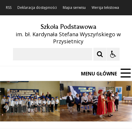
RSS
Deklaracja dostępności
Mapa serwisu
Wersja tekstowa
Szkoła Podstawowa
im. bł. Kardynała Stefana Wyszyńskiego w
Przysietnicy
Szukaj
MENU GŁÓWNE
❚❚
Poprzedni Element
Następny Element