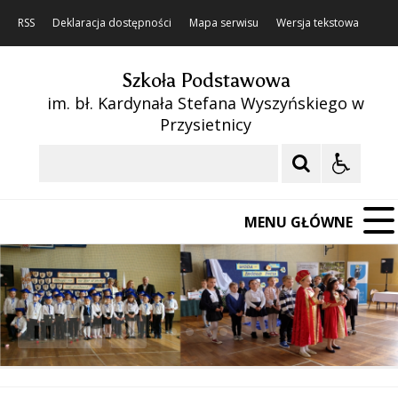
RSS
Deklaracja dostępności
Mapa serwisu
Wersja tekstowa
Szkoła Podstawowa
im. bł. Kardynała Stefana Wyszyńskiego w
Przysietnicy
Szukaj
MENU GŁÓWNE
❚❚
Poprzedni Element
Następny Element