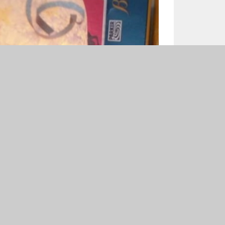
datkowe Informacje
Dyrektor szkoły: Anna Golonka
Wicedyrektor szkoły: Małgorzata Jarząb