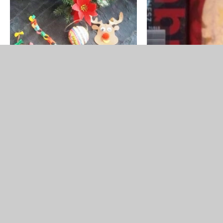
Adres
Do
Szkoła Podstawowa im. bł. Kardynała Stefana
Wyszyńskiego w Przysietnicy
Przysietnica 152
33-342 Barcice
e-mail:
szkola@spprzysietnica.stary.sacz.pl