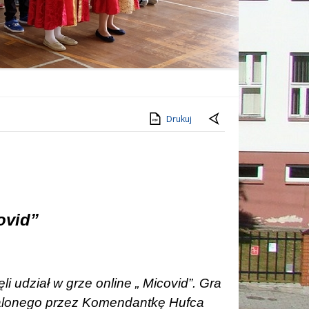
Drukuj
ovid”
i udział w grze online „ Micovid”. Gra
zpalonego przez Komendantkę Hufca