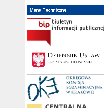
Menu Techniczne
bip szkoły
Dziennik Polski
oke_krakow
cke