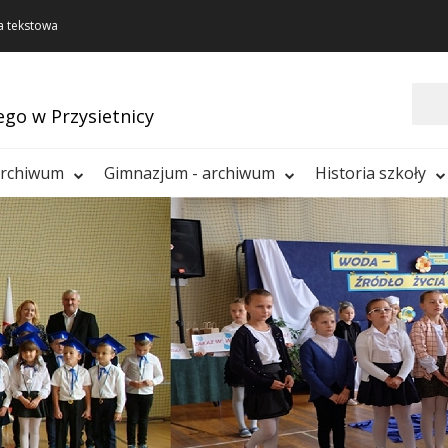
a tekstowa
Szukaj
ego w Przysietnicy
archiwum
Gimnazjum - archiwum
Historia szkoły