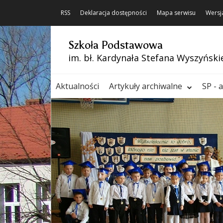
RSS
Deklaracja dostępności
Mapa serwisu
Wersj
Szkoła Podstawowa
im. bł. Kardynała Stefana Wyszyński
Aktualności
Artykuły archiwalne
SP - 