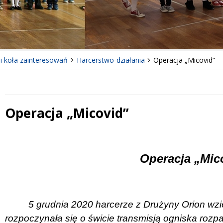
 i koła zainteresowań
Harcerstwo-działania
Operacja „Micovid”
Operacja „Micovid”
 miesiąc
Treść
Operacja „Mic
5 grudnia 2020 harcerze z Drużyny Orion wzięl
rozpoczynała się o świcie transmisją ogniska ro