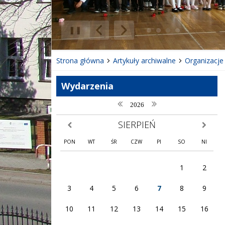
❚❚
Poprzedni Element
Następny Element
Strona główna
Artykuły archiwalne
Organizacje
Wydarzenia
poprzedni rok
następny rok
2026
SIERPIEŃ
poprzedni miesiąc
następny
PON
WT
ŚR
CZW
PI
SO
NI
1
2
3
4
5
6
7
8
9
10
11
12
13
14
15
16